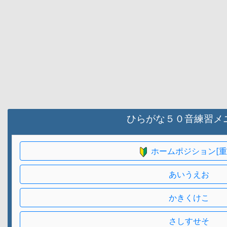
ひらがな５０音練習メ
ホームポジション[重
あいうえお
かきくけこ
さしすせそ