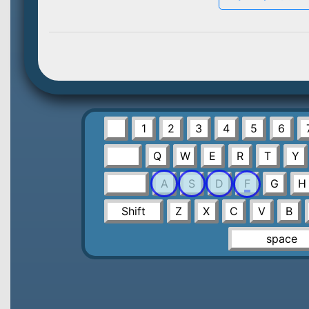
1
2
3
4
5
6
Q
W
E
R
T
Y
A
S
D
F
G
H
Shift
Z
X
C
V
B
space